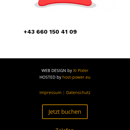
+43 660 150 41 09
WEB DESIGN by
Xi Pixler
HOSTED by
host-power.eu
Impressum
|
Datenschutz
Jetzt buchen